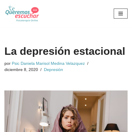
Saltar
al
contenido
La depresión estacional
por
Psic Daniela Marisol Medina Velazquez
diciembre 8, 2020
Depresión