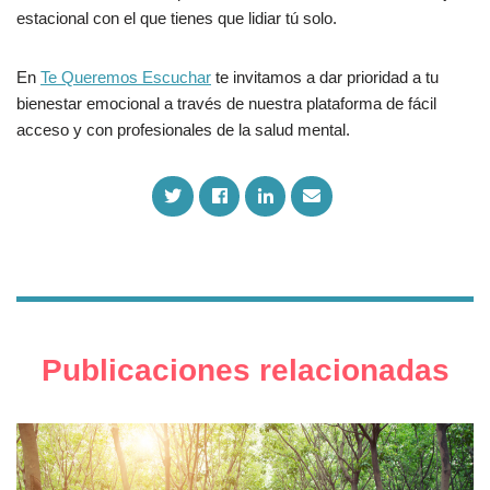
estacional con el que tienes que lidiar tú solo.
En
Te Queremos Escuchar
te invitamos a dar prioridad a tu
bienestar emocional a través de nuestra plataforma de fácil
acceso y con profesionales de la salud mental.
S
S
S
S
h
h
h
h
a
a
a
a
r
r
r
r
e
e
e
e
o
o
o
v
n
n
n
i
T
F
L
a
w
a
i
E
i
c
n
m
Publicaciones relacionadas
t
e
k
a
t
b
e
i
e
o
d
l
r
o
I
k
n