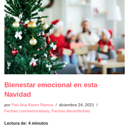
Bienestar emocional en esta
Navidad
por
Psic Ana Karen Ramos
diciembre 24, 2021
Fechas conmemorativas
,
Fechas decembrinas
Lectura de:
4
minutos