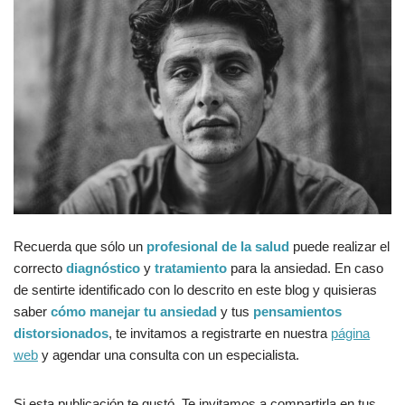
Recuerda que sólo un
profesional de la salud
puede realizar el
correcto
diagnóstico
y
tratamiento
para la ansiedad. En caso
de sentirte identificado con lo descrito en este blog y quisieras
saber
cómo manejar tu ansiedad
y tus
pensamientos
distorsionados
, te invitamos a registrarte en nuestra
página
web
y agendar una consulta con un especialista.
Si esta publicación te gustó. Te invitamos a compartirla en tus