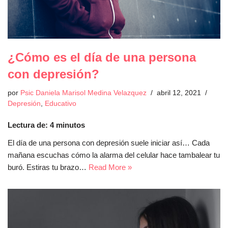
¿Cómo es el día de una persona
con depresión?
por
Psic Daniela Marisol Medina Velazquez
abril 12, 2021
Depresión
,
Educativo
Lectura de:
4
minutos
El día de una persona con depresión suele iniciar así… Cada
mañana escuchas cómo la alarma del celular hace tambalear tu
buró. Estiras tu brazo…
Read More »