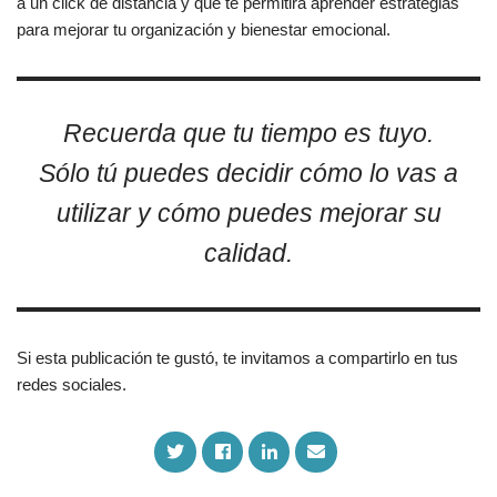
a un click de distancia y que te permitirá aprender estrategias
para mejorar tu organización y bienestar emocional.
Recuerda que tu tiempo es tuyo.
Sólo tú puedes decidir cómo lo vas a
utilizar y cómo puedes mejorar su
calidad.
Si esta publicación te gustó, te invitamos a compartirlo en tus
redes sociales.
S
S
S
S
h
h
h
h
a
a
a
a