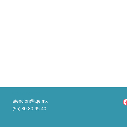
Contáctanos
S
atencion@tqe.mx
(55) 80-80-95-40