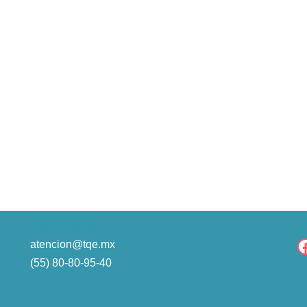
Contáctanos
S
atencion@tqe.mx
(55) 80-80-95-40