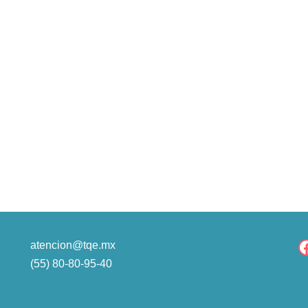
Contáctanos
S
atencion@tqe.mx
(55) 80-80-95-40