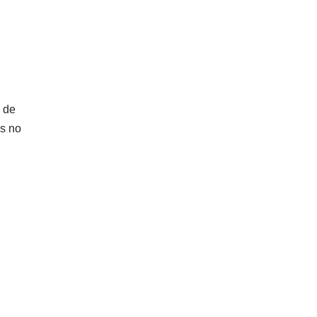
 de
os no