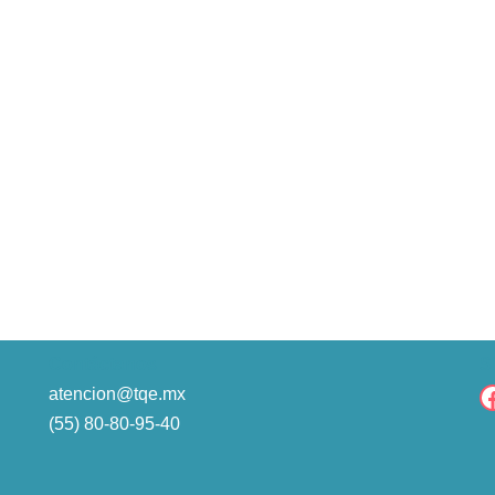
Contáctanos
S
atencion@tqe.mx
(55) 80-80-95-40