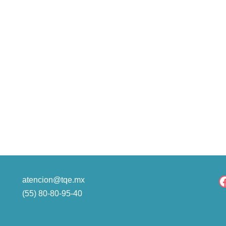
Contáctanos
S
atencion@tqe.mx
(55) 80-80-95-40