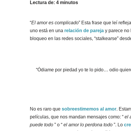
Lectura de:
4
minutos
“
El amor es complicado
” Esta frase que leí refl
uno está en una
relación de pareja
y parece no 
bloqueo en las redes sociales, “stalkearse” des
“Ódiame por piedad yo te lo pido… odio quier
No es raro que
sobreestimemos al amor
. Esta
películas, que nos mandan mensajes como: “
el
puede todo
” o “
el amor lo perdona todo
”. Lo
cr