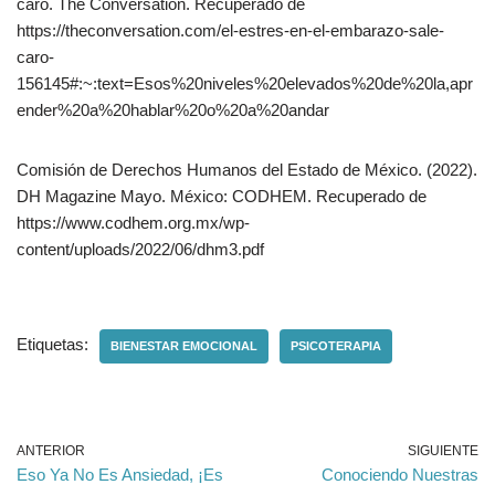
caro. The Conversation. Recuperado de
https://theconversation.com/el-estres-en-el-embarazo-sale-
caro-
156145#:~:text=Esos%20niveles%20elevados%20de%20la,apr
ender%20a%20hablar%20o%20a%20andar
Comisión de Derechos Humanos del Estado de México. (2022).
DH Magazine Mayo. México: CODHEM. Recuperado de
https://www.codhem.org.mx/wp-
content/uploads/2022/06/dhm3.pdf
Etiquetas:
BIENESTAR EMOCIONAL
PSICOTERAPIA
ANTERIOR
SIGUIENTE
Eso Ya No Es Ansiedad, ¡Es
Conociendo Nuestras