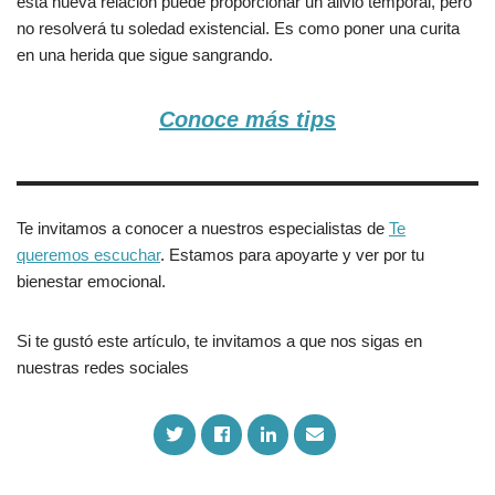
esta nueva relación puede proporcionar un alivio temporal, pero
no resolverá tu soledad existencial. Es como poner una curita
en una herida que sigue sangrando.
Conoce más tips
Te invitamos a conocer a nuestros especialistas de
Te
queremos escuchar
. Estamos para apoyarte y ver por tu
bienestar emocional.
Si te gustó este artículo, te invitamos a que nos sigas en
nuestras redes sociales
S
S
S
S
h
h
h
h
a
a
a
a
r
r
r
r