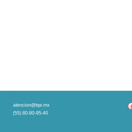
Contáctanos
S
atencion@tqe.mx
(55) 80-80-95-40