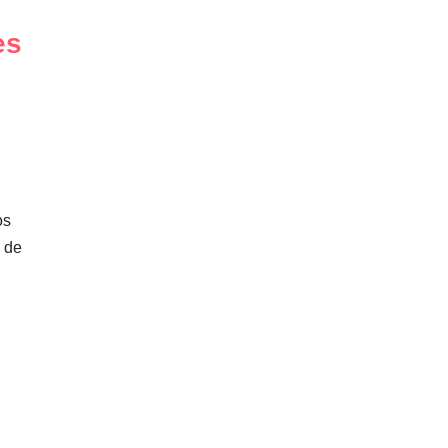
es
os
 de