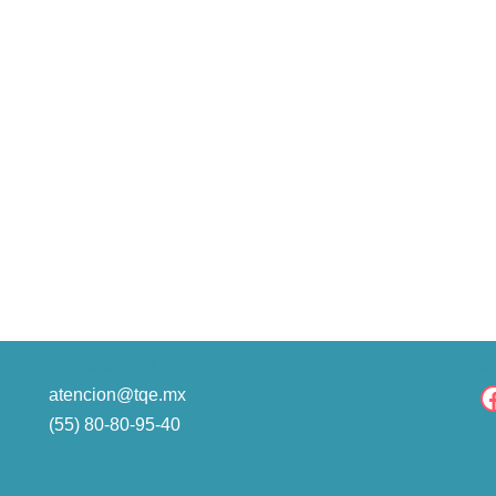
Contáctanos
S
atencion@tqe.mx
(55) 80-80-95-40