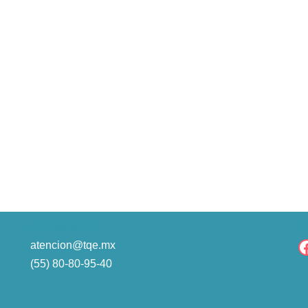
Contáctanos
S
atencion@tqe.mx
(55) 80-80-95-40