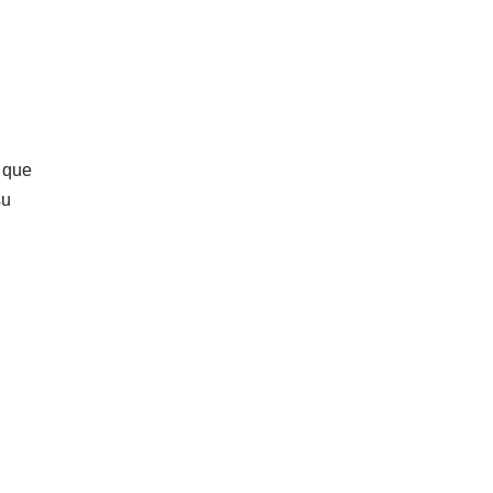
l que
su