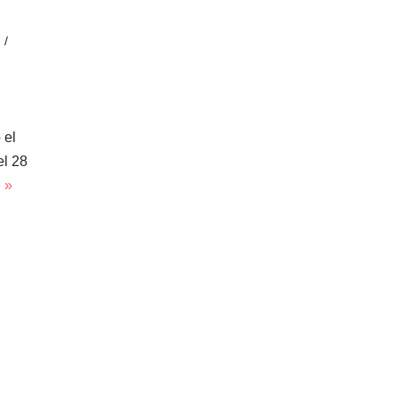
 el
el 28
 »