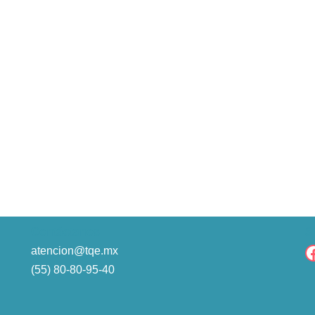
Contáctanos
S
atencion@tqe.mx
(55) 80-80-95-40