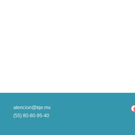
Contáctanos
S
atencion@tqe.mx
(55) 80-80-95-40