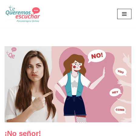
Saltar
al
contenido
¡No señor!