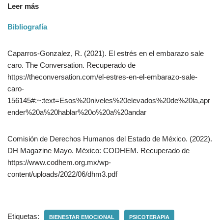
Leer más
Bibliografía
Caparros-Gonzalez, R. (2021). El estrés en el embarazo sale
caro. The Conversation. Recuperado de
https://theconversation.com/el-estres-en-el-embarazo-sale-
caro-
156145#:~:text=Esos%20niveles%20elevados%20de%20la,apr
ender%20a%20hablar%20o%20a%20andar
Comisión de Derechos Humanos del Estado de México. (2022).
DH Magazine Mayo. México: CODHEM. Recuperado de
https://www.codhem.org.mx/wp-
content/uploads/2022/06/dhm3.pdf
Etiquetas:
BIENESTAR EMOCIONAL
PSICOTERAPIA