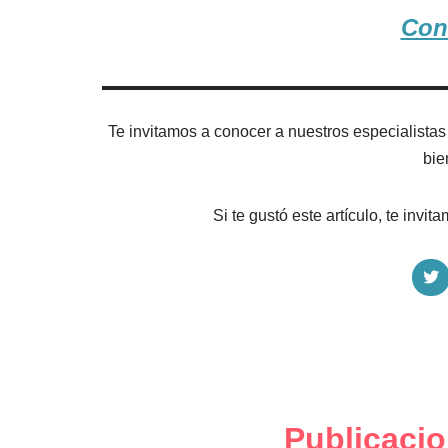
Con
Te invitamos a conocer a nuestros especialista
bie
Si te gustó este artículo, te inv
h
a
r
e
o
n
T
i
Publicacio
t