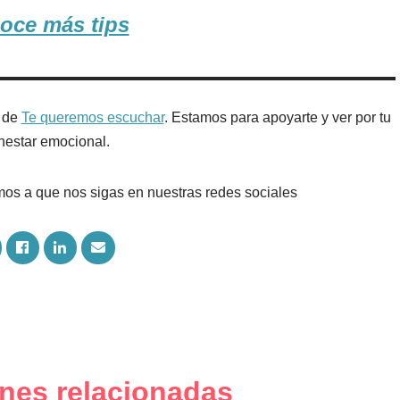
oce más tips
s de
Te queremos escuchar
. Estamos para apoyarte y ver por tu
nestar emocional.
itamos a que nos sigas en nuestras redes sociales
S
S
S
S
h
h
h
a
a
a
r
r
r
e
e
e
o
o
v
n
n
i
F
L
a
w
a
i
E
c
n
m
nes relacionadas
e
k
a