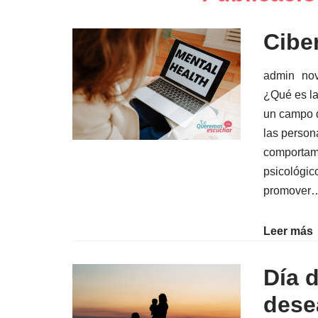
t
e
r
Cibe
admin
no
¿Qué es la
un campo d
las persona
comportami
psicológic
promover
Leer más
Día 
dese