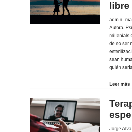
libre
admin
ma
Autora. Ps
millenials
de no ser 
esterilizac
sean human
quién ser
Leer más
Tera
espe
Jorge Alva