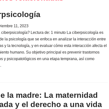
b
e
i
o
d
l
o
I
rpsicología
k
n
viembre 11, 2023
 ciberpsicología? Lectura de: 1 minuto La ciberpsicología es
e la psicología que se enfoca en analizar la interacción entre
s y la tecnología, y en evaluar cómo esta interacción afecta el
ento humano. Su objetivo principal es prevenir trastornos
os y psicopatológicos en una etapa temprana, así como
…
de la madre: La maternidad
ada y el derecho a una vida