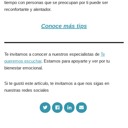
tiempo con personas que se preocupan por ti puede ser
reconfortante y alentador.
Conoce más tips
Te invitamos a conocer a nuestros especialistas de
Te
queremos escuchar
. Estamos para apoyarte y ver por tu
bienestar emocional.
Si te gustó este artículo, te invitamos a que nos sigas en
nuestras redes sociales
S
S
S
S
h
h
h
h
a
a
a
a
r
r
r
r
e
e
e
e