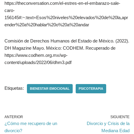
https://theconversation.com/el-estres-en-el-embarazo-sale-
caro-
156145#:~:text=Esos%20niveles%20elevados%20de%20la,apr
ender%20a%20hablar%20o%20a%20andar
Comisión de Derechos Humanos del Estado de México. (2022).
DH Magazine Mayo. México: CODHEM. Recuperado de
https://www.codhem.org.mx/wp-
content/uploads/2022/06/dhm3.pdf
Etiquetas:
BIENESTAR EMOCIONAL
PSICOTERAPIA
ANTERIOR
SIGUIENTE
¿Cómo me recupero de un
Divorcio y Crisis de la
divorcio?
Mediana Edad