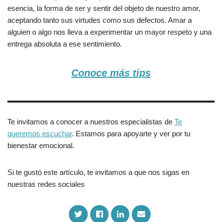
esencia, la forma de ser y sentir del objeto de nuestro amor,
aceptando tanto sus virtudes como sus defectos. Amar a
alguien o algo nos lleva a experimentar un mayor respeto y una
entrega absoluta a ese sentimiento.
Conoce más tips
Te invitamos a conocer a nuestros especialistas de
Te
queremos escuchar
. Estamos para apoyarte y ver por tu
bienestar emocional.
Si te gustó este artículo, te invitamos a que nos sigas en
nuestras redes sociales
S
S
S
S
h
h
h
h