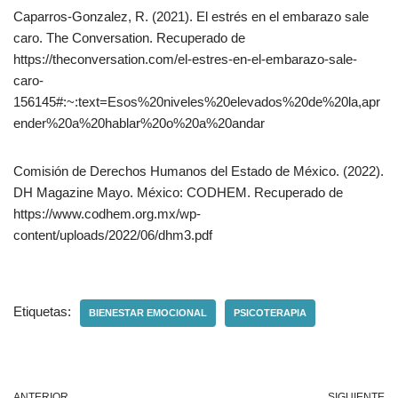
Caparros-Gonzalez, R. (2021). El estrés en el embarazo sale
caro. The Conversation. Recuperado de
https://theconversation.com/el-estres-en-el-embarazo-sale-
caro-
156145#:~:text=Esos%20niveles%20elevados%20de%20la,apr
ender%20a%20hablar%20o%20a%20andar
Comisión de Derechos Humanos del Estado de México. (2022).
DH Magazine Mayo. México: CODHEM. Recuperado de
https://www.codhem.org.mx/wp-
content/uploads/2022/06/dhm3.pdf
Etiquetas:
BIENESTAR EMOCIONAL
PSICOTERAPIA
ANTERIOR
SIGUIENTE