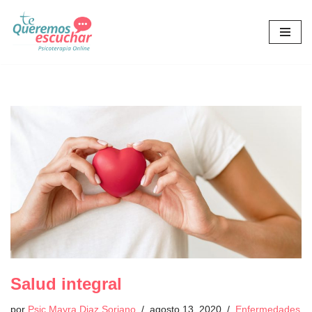
Saltar
al
contenido
Salud integral
por
Psic Mayra Diaz Soriano
agosto 13, 2020
Enfermedades