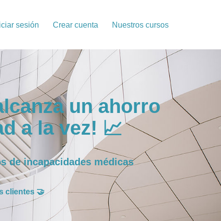
iciar sesión
Crear cuenta
Nuestros cursos
alcanza un ahorro
d a la vez! 📈
s de incapacidades médicas
 clientes 🤝