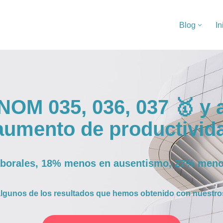
Blog
In
NOM 035, 036, 037 🥇 y 
aumento de productivida
aborales, 18% menos en ausentismo, 27% meno
lgunos de los resultados que hemos obtenido con nuestros